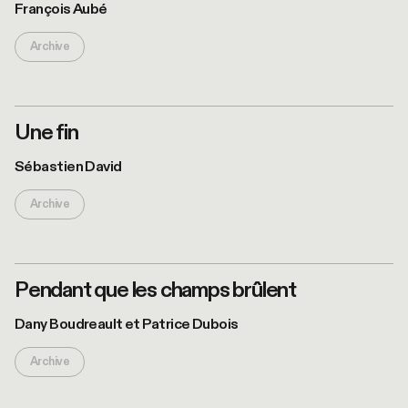
François Aubé
Archive
Une fin
© Valérie
Remise
Sébastien David
Archive
Pendant que les champs brûlent
©Danny
Taillon
Dany Boudreault et Patrice Dubois
Archive