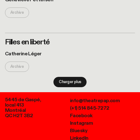
Archive
Filles en liberté
Catherine Léger
Archive
Charger plus
5445 de Gaspé,
info@theatrepap.com
local 413
(+1) 514 845-7272
Montréal
QC H2T 3B2
Facebook
Instagram
Bluesky
LinkedIn