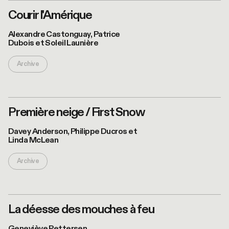
Courir l'Amérique
©Sylvie-Ann
Alexandre Castonguay, Patrice
Paré
Dubois et Soleil Launière
Archive
Première neige / First Snow
Davey Anderson, Philippe Ducros et
Linda McLean
Archive
La déesse des mouches à feu
Geneviève Pettersen