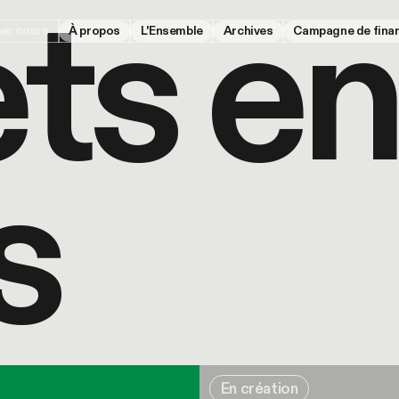
e
t
s
e
n
 en cours
À propos
L'Ensemble
Archives
Campagne de fina
s
© Niti
Marcelle
Mueth
En création