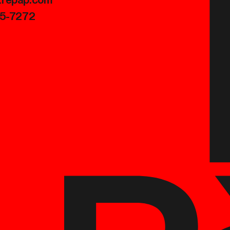
trepap.com
45-7272