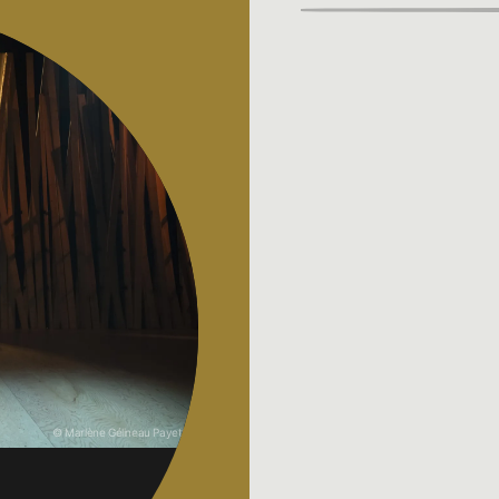
© Marlène Gélineau Payette