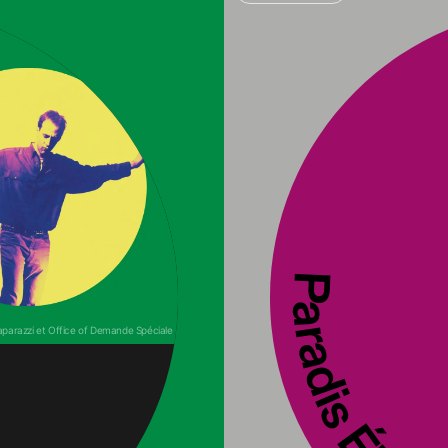
Paradis Éb
parazzi et Office of Demande Spéciale