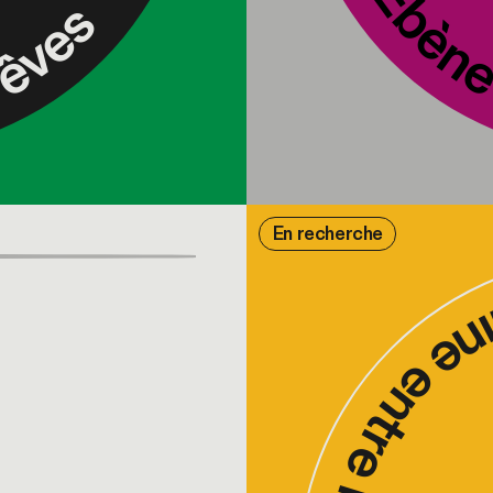
 rêves
En recherche