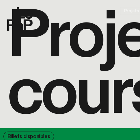
P
r
o
j
Projets
c
o
u
r
Billets disponibles