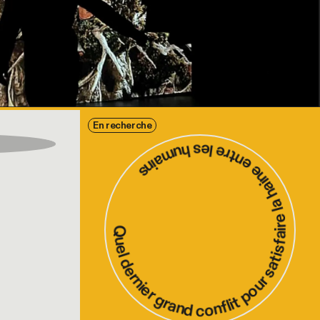
Quel dernier grand conflit pour satisfaire la haine entre les humains
En recherche