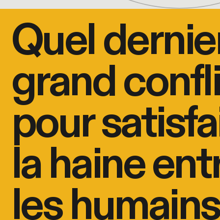
Quel dernie
grand confli
pour satisfa
la haine ent
les humains