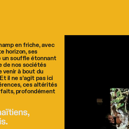
hamp en friche, avec
te horizon, ses
ie un souffle étonnant
ile de nos sociétés
te venir à bout du
t il ne s’agit pas ici
érences, ces altérités
arfaits, profondément
haïtiens,
s.