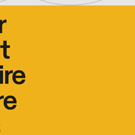
r
t
ire
re