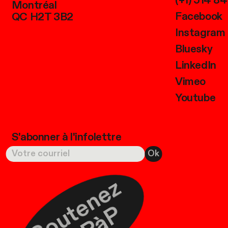
(+1) 514 8
Montréal
Facebook
QC H2T 3B2
Instagram
Bluesky
LinkedIn
Vimeo
Youtube
S'abonner à l'infolettre
S
o
u
t
e
n
e
z
L
e
P
à