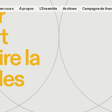
r
 en cours
À propos
L'Ensemble
Archives
Campagne de fina
t
re la
les