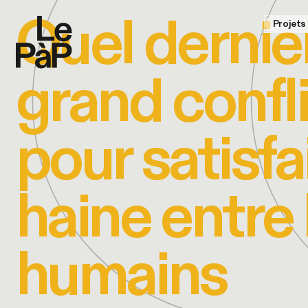
Quel dernie
Projets
grand confli
pour satisfai
haine entre 
humains