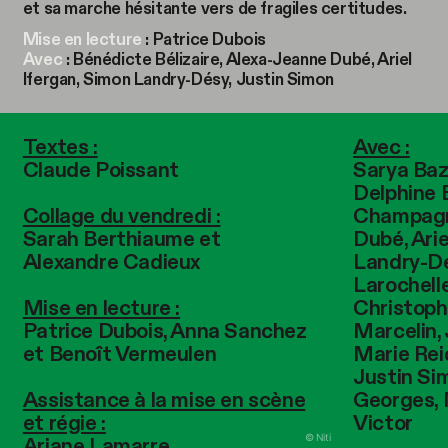
et sa marche hésitante vers de fragiles certitudes.
Mise en lecture
: Patrice Dubois
Avec
: Bénédicte Bélizaire, Alexa-Jeanne Dubé, Ariel
Ifergan, Simon Landry-Désy, Justin Simon
Textes :
Avec :
Claude Poissant
Sarya Bazi
Delphine 
Collage du vendredi :
Champagn
Sarah Berthiaume et
Dubé, Arie
Alexandre Cadieux
Landry-Dé
Larochell
Mise en lecture :
Christoph
Patrice Dubois, Anna Sanchez
Marcelin,
et Benoît Vermeulen
Marie Reid
Justin Sim
Assistance à la mise en scène
Georges, 
et régie :
Victor
© Niti
Ariane Lamarre