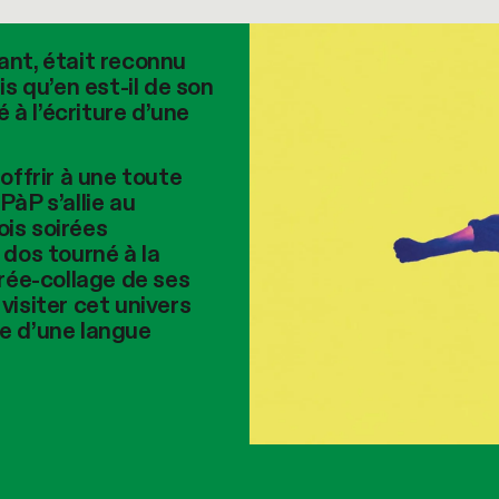
ant, était reconnu
 qu’en est‑il de son
é à l’écriture d’une
offrir à une toute
PàP s’allie au
is soirées
 dos tourné à la
irée-collage de ses
visiter cet univers
me d’une langue