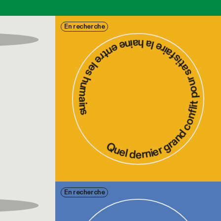
Quel dernier grand conflit pour satisfaire la haine entre les huma
En recherche
En recherche