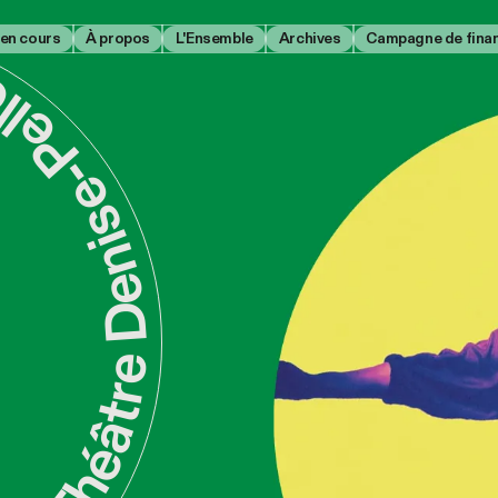
Denise-Pelletier
 en cours
À propos
L'Ensemble
Archives
Campagne de fina