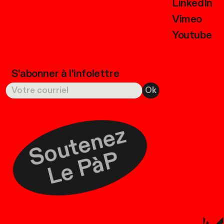
LinkedIn
Vimeo
Youtube
S'abonner à l'infolettre
S
o
u
t
e
n
e
z
L
e
P
à
P