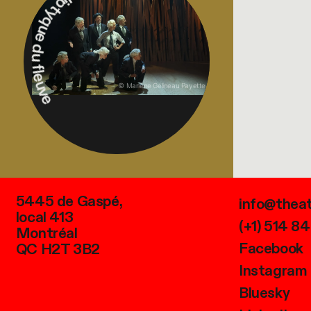
Le diptyque du fleuve
© Marlène Gélineau Payette
5445 de Gaspé,
info@thea
local 413
(+1) 514 8
Montréal
Facebook
QC H2T 3B2
Instagram
Bluesky