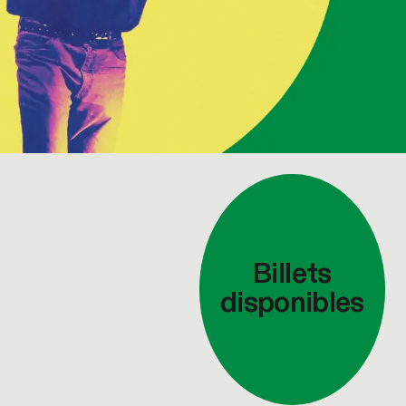
Billets
© Paparazzi et Office of Demande Spéciale
disponibles