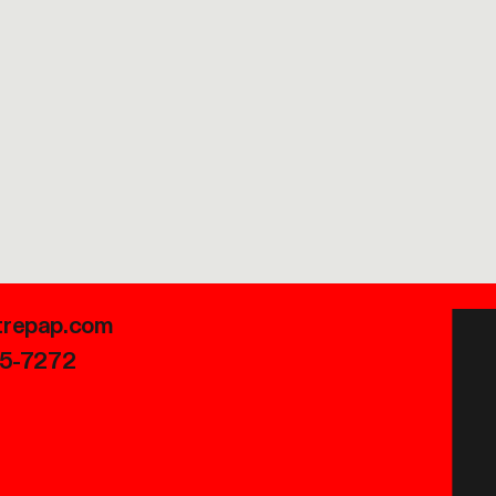
trepap.com
45-7272