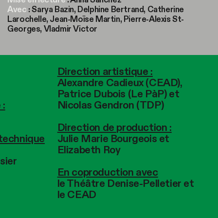
Avec
: Sarya Bazin, Delphine Bertrand, Catherine
Larochelle, Jean-Moïse Martin, Pierre-Alexis St-
Georges, Vladmir Victor
Direction artistique :
Alexandre Cadieux (CEAD),
Patrice Dubois (Le PàP) et
 :
Nicolas Gendron (TDP)
Direction de production :
 technique
Julie Marie Bourgeois et
Elizabeth Roy
sier
En coproduction avec
le Théâtre Denise-Pelletier et
le CEAD