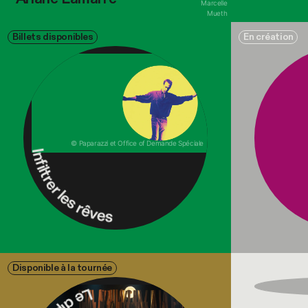
Marcelle
Mueth
Billets disponibles
En création
Infiltrer les rêves
© Paparazzi et Office of Demande Spéciale
Disponible à la tournée