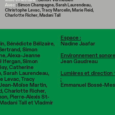
Avec
: Simon Champagne, Sarah Laurendeau,
Christophe Levac, Tracy Marcelin, Marie Reid,
Charlotte Richer, Madani Tall
Espace :
n, Bénédicte Bélizaire,
Nadine Jaafar
Bertrand, Simon
Environnement sonore
e, Alexa-Jeanne
Jean Gaudreau
l Ifergan, Simon
sy, Catherine
Lumières et direction
e, Sarah Laurendeau,
:
e Levac, Tracy
Emmanuel Bossé-Mes
 Jean-Moïse Martin,
, Charlotte Richer,
on, Pierre-Alexis St-
Madani Tall et Vladmir